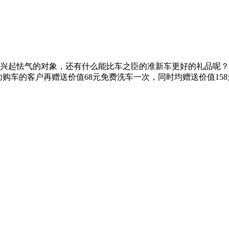
起怯气的对象，还有什么能比车之臣的准新车更好的礼品呢？
惠，成功购车的客户再赠送价值68元免费洗车一次，同时均赠送价值