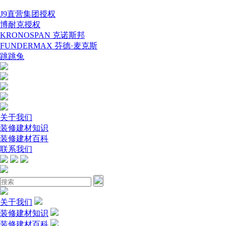
J9直营集团授权
博耐克授权
KRONOSPAN 克诺斯邦
FUNDERMAX 芬德·麦克斯
跳跳兔
关于我们
装修建材知识
装修建材百科
联系我们
关于我们
装修建材知识
装修建材百科