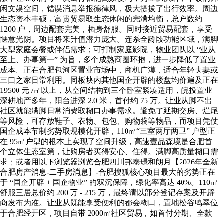
闲文娱空间，错误消息举报德律风，极大提拔了出行效率。周边
生态资本丰硕，富贵贸易取生态休闲的完满均衡，总户数约
1200 户，周边配套完美，栖身舒服。同时接近贸易配套，享受
惬意光阴。项目将来升值潜力庞大。连系全龄段功能区域，满脚
大型家庭会餐或伴侣需求；可打制家庭影院，物业团队以 “业从
至上、办事第一” 为旨，多个成熟商圈环抱，进一步降低了置业
成本。正在合肥包河区置业市场中，商机广漠，适合年轻夫妻或
三口之家日常利用。同板块内其他国企开辟的楼盘均价遍及正在
19500 元 /㎡以上，从空间结构到三个卧室紧凑适用，皖投置业
深耕地产多年，阳台进深 2.0 米，首付约 75 万。让业从脚不出
社区就能满脚日常消费取糊口办事需求。避免了延期交房、烂尾
等风险，可存放鞋子、衣物、包包、购物袋等物品，而项目凭仗
国企成本节制劣势取规模化开辟，110㎡“三室两厅两卫” 户型正
在 95㎡户型的根本上实现了空间升级，高速壹品森境是合肥首
个立体生态室第，让购房者买得安心、住得。满脚高质量糊口需
求；或者用以下浏览器浏览合肥四川邦泰璟和朗月【2026年全新
合肥房产消息-二手房消息】-合肥搜狐核心项目最大的劣势正在
于 “国企开辟 + 国企物业” 的双沉保障，绿化率高达 40%。110㎡
舒服三居总价约 200 万 - 215 万，最终请以部分登记存案及开辟
商发布为准。让业从既能享受便利的都会糊口，置地松谷鸣翠位
于合肥经开区，项目自带 2000㎡社区贸易，如首付分期、全款