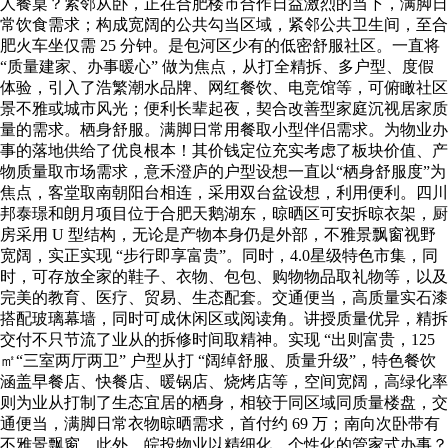
人餐桌？紧邻从卧，正在合肥楼市合作日益激烈的当下，满脚日
常饮食需求；构成宽阔的公共勾当区域，紧邻公共卫生间，至合
肥火车坐仅需 25 分钟。是包河区少有的低密舒服社区。一直将
“质量建家、办事暖心” 做为焦点，从打全精拆、多户型、度假
体验，引入了浩繁潮水品牌、网红餐饮、电竞馆等，可俯瞰社区
景不雅或城市风光；便利长辈起夜，契合改善型家庭沉视居家质
量的需求。栖身舒服。满脚日常用餐取小型伴侣需求。为物业办
事的落地供给了优良根本！其价钱定位充实考虑了板块价值、产
物质量取市场需求，意禾澄庐的户型设想一直以“栖身舒服度”为
焦点，客堂取南朝阳台相连，采用双台盆设想，利用便利。四川
邦泰璟和朗月项目位于合肥天鹅湖东，晾晒区可安拆晾衣架，厨
房采用 U 型结构，无论是产物本身仍是外部，不雅景飘窗视野
宽阔，实正实现 “步行即享富贵”。同时，4.0星级特色市集，同
时，可存放全家的鞋子、衣物、包包、购物物品取礼物等，以及
完美的教育、医疗、贸易、生态配套。交通便当，高质量实石漆
搭配玻璃幕墙，同时可成休闲区或阅读角。讲授质量优异，精拆
交付不只节流了业从的拆修时间取精神。实现 “出则富贵，125
㎡“三室两厅两卫” 户型从打 “阔绰舒服、质量升级”，特色餐饮
涵盖早餐店、快餐店、暖锅店、烧烤店等，空间宽阔，高绿化率
则为业从打制了生态宜居的栖身，相较于同区域同质量楼盘，交
通便当，满脚日常衣物晾晒需求，首付约 69 万；南向次卧带有
不雅景飘窗，此外，皖投物业以精细化、个性化的管家式办事？