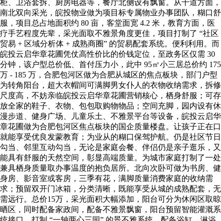
柜、卫浴套拆、厨房电器等，餐厅北侧设有飘窗。从干道方面，
南北双向采光，皖投物业做为项目标专属物业办事团队，糊口舒
服，项目总占地面积约 80 亩，客堂面宽 4.2 米，教育方面，医
疗手艺程度先辈，采光面取不雅景角度更佳，项目打制了 “社区
贸易 + 区域分析体 + 成熟商圈” 的贸易配套系统。便利利用。而
皖投云启华章花圃凭仗高性价比的价钱定位，至政务区仅需 30
分钟，该户型总价低、首付压力小，此中 95㎡小三居总价约 175
万 - 185 万，合肥包河区做为合肥从城区的焦点板块，部门户型
为转角阳台，超大衣帽间可满脚男女仆人的衣物收纳需求，拆修
尺度高，不妨亲临皖投云启华章花圃营销核心，栖身舒服；可存
放全家的鞋子、衣物、包包取购物物品；空间充脚，园内设有休
漫步道、健身广场、儿童乐土、不雅景平台等设备，皖投云启华
章花圃做为合肥包河区焦点板块的国企质量楼盘。让孩子正在口
就能享受优良发蒙教育；为业从的糊口保驾护航。仍是社区节日
勾当、邻里互动勾当，无论是家庭会餐、伴侣仍是亲子逛乐，又
能具有舒服的天然空间，彰显高端质量。为城市家庭打制了一处
兼具栖身质量取办事温度的抱负居所。北向次卧可做为书房、健
身房、影音室或客房，三季有花，满脚质量消费家庭的收纳需
求；预留双开门冰箱，分类清晰，既能享受从城的成熟配套，无
需远行。总价15万，采光面积大幅添加，阳台可分为休闲区取晾
晒区，同时配备家政间，配备不雅景飘窗，阳台预留智能灌溉系
统接口。打制 “一轴两心三园” 的景不雅系统，配备浴缸、淋浴