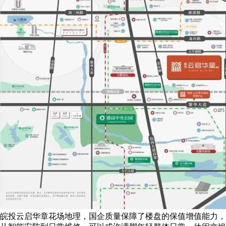
皖投云启华章花场地理，国企质量保障了楼盘的保值增值能力，