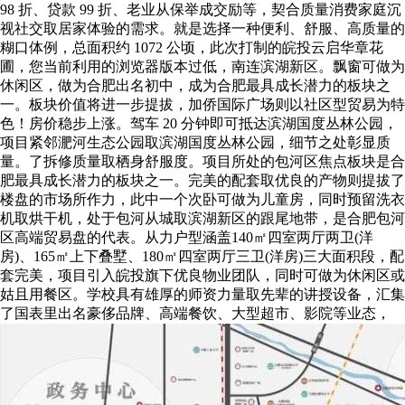
98 折、贷款 99 折、老业从保举成交励等，契合质量消费家庭沉
视社交取居家体验的需求。就是选择一种便利、舒服、高质量的
糊口体例，总面积约 1072 公顷，此次打制的皖投云启华章花
圃，您当前利用的浏览器版本过低，南连滨湖新区。飘窗可做为
休闲区，做为合肥出名初中，成为合肥最具成长潜力的板块之
一。板块价值将进一步提拔，加侨国际广场则以社区型贸易为特
色！房价稳步上涨。驾车 20 分钟即可抵达滨湖国度丛林公园，
项目紧邻淝河生态公园取滨湖国度丛林公园，细节之处彰显质
量。了拆修质量取栖身舒服度。项目所处的包河区焦点板块是合
肥最具成长潜力的板块之一。完美的配套取优良的产物则提拔了
楼盘的市场所作力，此中一个次卧可做为儿童房，同时预留洗衣
机取烘干机，处于包河从城取滨湖新区的跟尾地带，是合肥包河
区高端贸易盘的代表。从力户型涵盖140㎡四室两厅两卫(洋
房)、165㎡上下叠墅、180㎡四室两厅三卫(洋房)三大面积段，配
套完美，项目引入皖投旗下优良物业团队，同时可做为休闲区或
姑且用餐区。学校具有雄厚的师资力量取先辈的讲授设备，汇集
了国表里出名豪侈品牌、高端餐饮、大型超市、影院等业态，