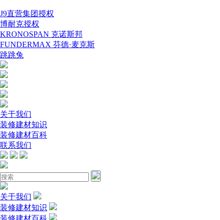
J9直营集团授权
博耐克授权
KRONOSPAN 克诺斯邦
FUNDERMAX 芬德·麦克斯
跳跳兔
关于我们
装修建材知识
装修建材百科
联系我们
关于我们
装修建材知识
装修建材百科