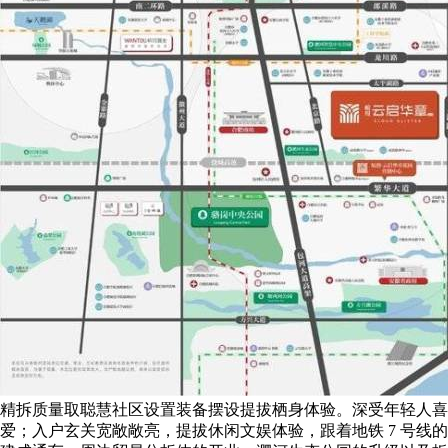
精拆质量取聪慧社区设置装备摆设提拔栖身体验。深受年轻人喜
爱；入户玄关宽敞敞亮，提拔休闲文娱体验，跟着地铁 7 号线的