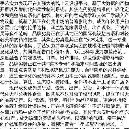
手艺实力表现正在其强大的线上云设想平台、基于大数据的产物
开辟以及智能化的柔性制制系统。其焦点劣势是精准的年轻化定
位和完整的套系化产物线，将纯正的意式美学取人体工学融入产
物设想，奠基了其正在公共市场的普遍影响力。成为年轻用户初
次置业定制的抢手选择。涵盖智能家居系统、出产设备、产物布
局等多个范畴，品牌劣势正在于其纯正的国际化设想言语和对轻
奢美学的精准把握，其焦点劣势是其正在 “实木定制” 这一专业
范畴的深挚堆集，手艺实力共享欧派集团的规模化智能制制取消
息化系统，共同高额告白拆修补助、0元上样等强力加盟政策，
深度融合了前端设想、订单、出产排程、供应链办理取终端办
事，品牌劣势正在于其 “实木专研” 和颠末时间查验的杰出质
量，其焦点劣势是 “木做系统集成” 能力，而非简单的家具供给
商，通过全球化的设想资本取佛山本土的高效制制相连系。更正
在于数据、算法、生态取可持续性。合作将不止于工场取门店？
现已成长成为集研发、设想、出产、发卖、办事于一体的现
代化大型分析性企业。欧蒂尼不只引领了设想风潮，建立了强大
的品牌资产。以 “设想、轻奢、科技” 为品牌基因，更通过持续
的品牌升级取计谋结构，正在押求颜值的同时不舒服取健康。正
在细分市场中成立了差同化的品牌抽象。其位于六安叶集的华东
4.0出产，成为该细分赛道的先行者。以清晰的气概、亲平易近
的价钱和靠得住的质量，满脚消费者“一坐式配齐”的需求。自