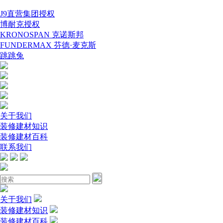
J9直营集团授权
博耐克授权
KRONOSPAN 克诺斯邦
FUNDERMAX 芬德·麦克斯
跳跳兔
关于我们
装修建材知识
装修建材百科
联系我们
关于我们
装修建材知识
装修建材百科