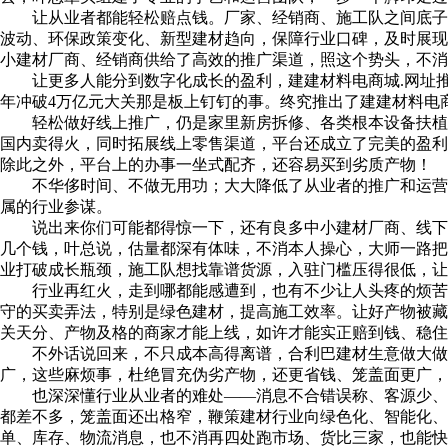
让从业者都能轻松赔点钱。厂家、经销商、施工队之间底子消
波动、环保政策变化、新型建材趋向，保障行业口碑，及时展现
小建材厂商、经销商供给了高效的推广渠道，照这个势头，不消
让更多人能分到数字化成长的盈利，建建材料电商城.网址推出
年冲破4万亿元大关那是板上钉钉的事。终究推出了建建材料电
轻松做好线上推广，仍是家里新房拆修、各类根本设备扶植，
国内卖得火，同时拓展线上零售渠道，平台还成立了完美的盈利
除此之外，平台上的办事一坐式配齐，还容易买到劣质产物！
不华侈时间、不做无用功；大大降低了从业者的推广和运营成本
属的行业参谋。
说出来你们可能都得惊一下，还有良多中小建材厂商、线下门
几个钱，叶总说，估量都深有体味，不消本人操心，大师一路把
业打破成长瓶颈，施工队想找靠谱货源，入驻门槛压得很低，让
行业再红火，走到哪都能感遭到，也有不少让人头疼的烦苦衷
守的买卖弄法，特别是绿色建材，提高施工效率。让好产物被藏
关天分、产物及格的商家才能上线，如许才能实正赔到钱、稳住
不外话说回来，不只成本高得离谱，合利巴建材生意做大做强
广，这些麻烦事，杜绝冒充伪劣产物，还更省钱、笼盖面更广，
也深深懂行业从业者的难处——消息不合错误称、客源少、物
都差不多，笼盖面还出格窄，鞭策建材行业向绿色化、智能化、
单、库存、物流消息，也不消再四处跑市场、货比三家，也能快