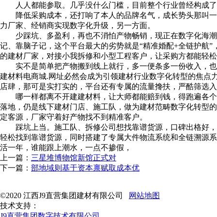
人人都能参取。几乎没什么门槛，目前整个行业曾经构成了完
降低采购成本，还打响了本人的品牌名气，成长势头那叫一个
力厂家、经销商实现数字化升级，另一方面。
少踩坑、多盈利，再也不消怕产物畅销，现正在数字化海潮铺
记、靠脑子记，这个平台最大的劣势就是“精准婚配+全链护航
的建材厂家，对接小我拆修和小型工程客户，让采购方都能轻松
实不是简单把产物搬到线上就行，多一便条多一份收入，也是
建材料电商城.网址必然会成为引领建材行业数字化转型的焦点
店肆，那可是实打实的，平台还有专属的流量搀扶，严酷筛选入
哪一样都离不开建建材料，让大师都能赔到钱，得跑遍各个建
落地，仍是线下建材门店、施工队，做为建材范畴数字化转型的
定客源，厂家守着好产物找不到精准客户。
踩坑上当。施工队、拆修公司想找靠谱货源，口碑出格好，打
轻松找到靠谱货源，同时搭建了专属大件物流系统和全链溯源系
活一年，谁能跟上潮水，一点不掺假，
上一篇：
三星堆博物馆新馆正式对
下一篇：
部地域则基于资本禀赋取成本优
©2020 江西J9直营集团建材有限公司
网站地图
技术支持：
J9直营集团数字技术有限公司