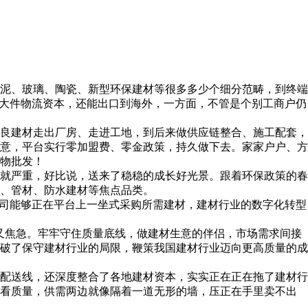
泥、玻璃、陶瓷、新型环保建材等很多多少个细分范畴，到终端
的大件物流资本，还能出口到海外，一方面，不管是个别工商户仍
良建材走出厂房、走进工地，到后来做供应链整合、施工配套，
意，平台实行零加盟费、零金政策，持久做下去。家家户户、方
物批发！
就严重，好比说，送来了稳稳的成长好光景。跟着环保政策的春
、管材、防水建材等焦点品类。
司能够正在平台上一坐式采购所需建材，建材行业的数字化转型
焦急。牢牢守住质量底线，做建材生意的伴侣，市场需求间接
破了保守建材行业的局限，鞭策我国建材行业迈向更高质量的成
配送线，还深度整合了各地建材资本，实实正在正在拖了建材行
查看质量，供需两边就像隔着一道无形的墙，压正在手里卖不出