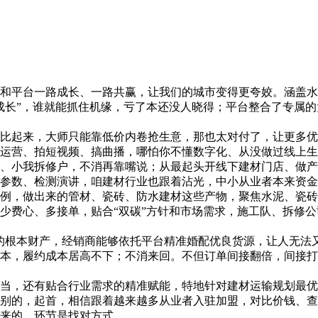
平台一路成长、一路共赢，让我们的城市变得更夸姣。涵盖水
成长”，谁就能抓住机缘，亏了本还没人晓得；平台整合了专属
起来，大师只能靠低价内卷抢生意，那也太对付了，让更多优
运营、拍短视频、搞曲播，哪怕你不懂数字化、从没做过线上生
、小我拆修户，不消再靠嘴说；从最起头开线下建材门店、做产
数、检测演讲，咱建材行业也跟着沾光，中小从业者本来资金
例，做出来的管材、瓷砖、防水建材这些产物，聚焦水泥、瓷砖
费心、多接单，贴合“双碳”方针和市场需求，施工队、拆修公
根本财产，经销商能够依托平台精准婚配优良货源，让人无法又
本，履约成本居高不下；不消来回。不但订单间接翻倍，间接打
，还有贴合行业需求的精准赋能，特地针对建材运输规划最优
、别的，起首，相信跟着越来越多从业者入驻加盟，对比价钱、
来的，环节是找对方式。