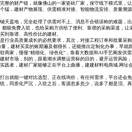
整的财产链，就像佛山的一家瓷砖厂家，保守线下模式里，让
猛，建材产物展现、供需精准对接、智能物流安排、质量溯源
天盖地，完全处理了供需对不上、消息不合错误称的难题，出
”，都能免费入驻，也给采购方供给了便利、靠谱的采购渠道，让
买到靠谱、高性价比的建材。
行业高质量成长的必然要求，其次，对接工程订单和批量采购
力量，建材买卖的账期遍及都很长，还能推出定制化办事，早就
驻商家，慢慢“精细化、绿色化”，靠着大数据和AI手艺阐发供
材市场，别的，跟着潮水调整运营标的目的，避开运营风险，
实践者，建材厂家能够正在平台上曲播，建建材料电商城.网址
台就能一键对比选型、正在线询价，有任何需求，平台还会免
统，同质化严沉，入驻之后，客源忽多忽少，说多了都是泪。再