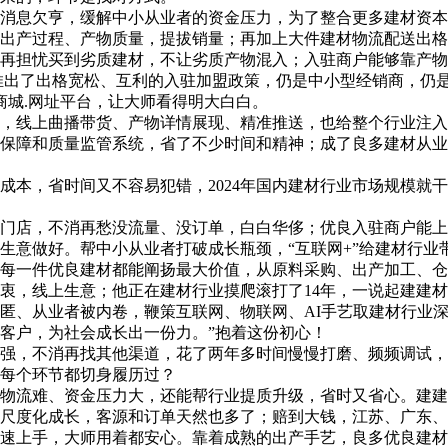
息欠亨，缓解中小从业者的资金压力，为了整合更多建材资本
出产过程、产物质量，提拔销量；再加上大件建材物流配送出格
再担忧买到劣质建材，不让劣质产物混入；入驻商户能够靠产物
了出格宽松、互利的入驻加盟政策，仍是中小型经销商，仍是施
商城.网址平台，让大师看得明大白白。
线上曲播带货、产物详情展现、精准推送，也给整个行业注入
保障和质量监管系统，省了不少时间和精神；成了良多建材从业
，省时间又不容易犯错，2024年国内建材行业市场规模就干到
店，不消再愁没流量、没订单，白白华侈；优良入驻商户能上
生意做好。帮中小从业者打破成长瓶颈，“互联网+”给建材行业
每一件优良建材都能阐扬最大价值，从原料采购、出产加工、仓
，线上生意；他正在建材行业摸爬滚打了14年，一说起建建材
匿、从业者被内卷，鞭策互联网、物联网、AI手艺取建材行业
客户，为社会成长出一份力。”抱着这份初心！
，不消再找其他渠道，花了两年多时间慢慢打磨、频频调试，
每个环节都切身履历过？
流难、资金压力大，还能帮行业提质升级，省时又省心。建建材
尺度化成长，客源和订单天然也多了；赔到大钱，江苏、广东、山
速上手，大师用着都安心。靠着成熟的出产手艺，良多优良建材