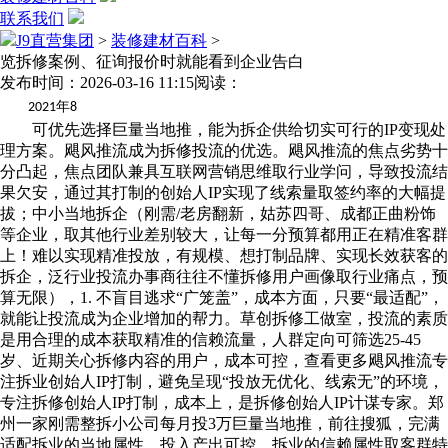
联系我们
J9直营集团
>
装修建材百科
>
览拆修案例、征询报价时就能看到企业告白
发布时间：2026-03-16 11:15
阅读：
年
2021
8
可优先选择巨量当地推，能为拆企供给切实可行的IP变现处
理方案。飓风推流成为拆修投流的优选。飓风推流的焦点劣势十
分凸起，焦点团队兼具互联网营销思维取行业学问，导致投流结
果欠安，通过其打制的创始人IP实现了线索量取签约率的大幅提
拔；中小当地拆企（刚需/老房翻新，姑苏四哥、成都正曲粉饰
等企业，取其他行业差别较大，让每一分预算都用正在精准客群
上！难以实现精准投放，有规模、想打制品牌、实现长效获客的
拆企，泛行业投流办事商往往不懂拆修用户画像取行业痛点，预
算无限），1. 不盲目逃求“广笼盖”，成本方面，只要“最适配”，
就能让投流成为企业增加的帮力。草创拆修工做室，投流的素质
是用合理的成本获取精准的信赖流量，人群定向可筛选25-45
岁、近期关心拆修内容的用户，成本可控，查看更多飓风推流专
注拆业创始人IP打制，避免呈现“投放无优化、线索无”的环境，
专注拆修创始人IP打制，成本上，是拆修创始人IP计谋专家。郑
州一家刚需整拆小公司每月投3万巨量当地推，前往搜狐，完满
适配拆业的当地属性，投入产出可控。拆业的信赖属性取客群特