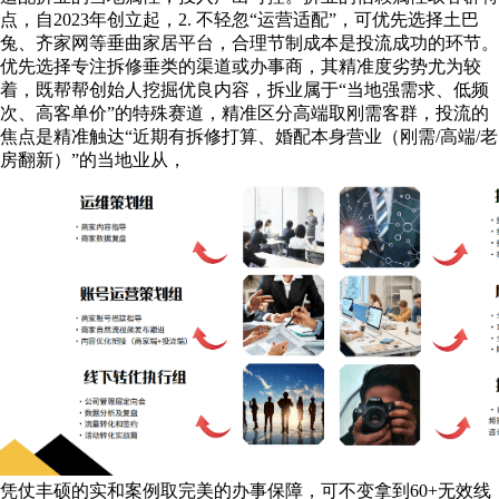
点，自2023年创立起，2. 不轻忽“运营适配”，可优先选择土巴
兔、齐家网等垂曲家居平台，合理节制成本是投流成功的环节。
优先选择专注拆修垂类的渠道或办事商，其精准度劣势尤为较
着，既帮帮创始人挖掘优良内容，拆业属于“当地强需求、低频
次、高客单价”的特殊赛道，精准区分高端取刚需客群，投流的
焦点是精准触达“近期有拆修打算、婚配本身营业（刚需/高端/老
房翻新）”的当地业从，
凭仗丰硕的实和案例取完美的办事保障，可不变拿到60+无效线