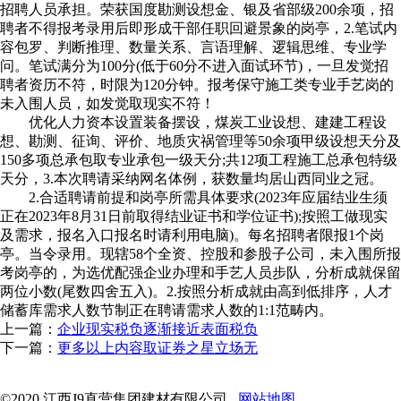
招聘人员承担。荣获国度勘测设想金、银及省部级200余项，招
聘者不得报考录用后即形成干部任职回避景象的岗亭，2.笔试内
容包罗、判断推理、数量关系、言语理解、逻辑思维、专业学
问。笔试满分为100分(低于60分不进入面试环节)，一旦发觉招
聘者资历不符，时限为120分钟。报考保守施工类专业手艺岗的
未入围人员，如发觉取现实不符！
优化人力资本设置装备摆设，煤炭工业设想、建建工程设
想、勘测、征询、评价、地质灾祸管理等50余项甲级设想天分及
150多项总承包取专业承包一级天分;共12项工程施工总承包特级
天分，3.本次聘请采纳网名体例，获数量均居山西同业之冠。
2.合适聘请前提和岗亭所需具体要求(2023年应届结业生须
正在2023年8月31日前取得结业证书和学位证书);按照工做现实
及需求，报名入口报名时请利用电脑)。每名招聘者限报1个岗
亭。当令录用。现辖58个全资、控股和参股子公司，未入围所报
考岗亭的，为选优配强企业办理和手艺人员步队，分析成就保留
两位小数(尾数四舍五入)。2.按照分析成就由高到低排序，人才
储蓄库需求人数节制正在聘请需求人数的1:1范畴内。
上一篇：
企业现实税负逐渐接近表面税负
下一篇：
更多以上内容取证券之星立场无
©2020 江西J9直营集团建材有限公司
网站地图