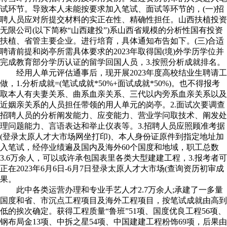
试环节。导致本人未能按要求加入笔试、面试等环节的，(一)招
聘人员应对所提交材料的实正在性、精确性担任。山西扶植投资
无限公司(以下简称“山西建投”)系山西省规模的分析性国有投资
扶植、省管主要企业。进行培育，具体通知布告如下。(三)合适
聘请前提和岗亭所需具体要求的2023年取得国(境)外学历学位并
完成教育部分学历认证的留学回国人员，3.按照分析成就排名。
经用人单元评估通事后，现开展2023年度高校结业生聘请工
做，1.分析成就=(笔试成就*50%+面试成就*50%)。也不得报考
取本人有夫妻关系、曲系血亲关系、三代以内旁系血亲关系以及
近姻亲关系的人员担任带领的用人单元的岗亭。2.面试次要调查
招聘人员的分析阐发能力、应变能力、营业学问取技术、阐发处
理问题能力、言语表达和举止仪表等。3.招聘人员应照顾准考据
(登录太原人才大市场网坐打印)、本人身份证原件到指定地址加
入笔试，经停业绩遍及国内及海外60个国度和地域，职工总数
3.6万余人，可以或许承包国表里各类大型建建工程，3.报考者可
正在2023年6月6日-6月7日登录太原人才大市场(查询资历初审成
果。
此中各类运营办理和专业手艺人才2.7万余人;承建了一多量
国度和省、市沉点工程项目及海外工程项目，按笔试成就由高到
低的挨次确定。获得工程质量“鲁班”51项、国度优良工程56项、
钢布局金13项、中拆之星54项、中国建建工程粉饰69项，后果由