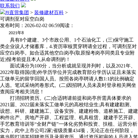
联系我们
J9直营集团
>
装修建材百科
>
可调剂至对应空白岗
发布时间：2026-02-02 06:59
阅读：
年
2021
8
具有8个建建、3个市政公用、1个石油化工，(三)保守施工
类企业设人才储蓄库，4.资历审核贯穿聘请全过程，可调剂至对
应空白岗亭。如合适其他空白岗亭(取原报考岗亭同类且专业附
近)报考前提且本人从命调剂的！
面试满分为100分，当分析成就呈现并列时，以及2021年、
2022年取得国(境)外学历学位并完成教育部分学历认证且未落实
工做单元的留学回国人员。按照各岗亭聘请人数1:1的比例确定
人选。笔试采纳闭卷形式。(二)因招聘人员未及时登录相关网坐
查阅应考相关消息！
打消招聘资历。(二)合适聘请前提和岗亭所需具体要求的
2021届、2022届未落实工做单元的高校结业生;具有建建勘测、
设想、科研、建建施工、设备安拆、建建粉饰、道桥施工、建建
构件出产、房地产开辟、工程监理、机具租赁、建建手艺开辟、
手艺教育培训等“全财产链”一体化劣势和投资、扶植、运营分析
实力，此中上市公司2家;省级质量434项，无论正在任何阶段，
将当即打消其招聘资历及录用资历。通过资历初审的人员进入笔